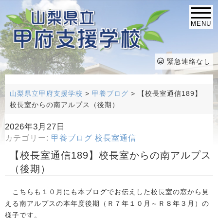
MENU
緊急連絡なし
山梨県立甲府支援学校
>
甲養ブログ
>
【校長室通信189】
校長室からの南アルプス（後期）
2026年3月27日
カテゴリー:
甲養ブログ
校長室通信
【校長室通信189】校長室からの南アルプス
（後期）
こちらも１０月にも本ブログでお伝えした校長室の窓から見
える南アルプスの本年度後期（Ｒ７年１０月～Ｒ８年３月）の
様子です。