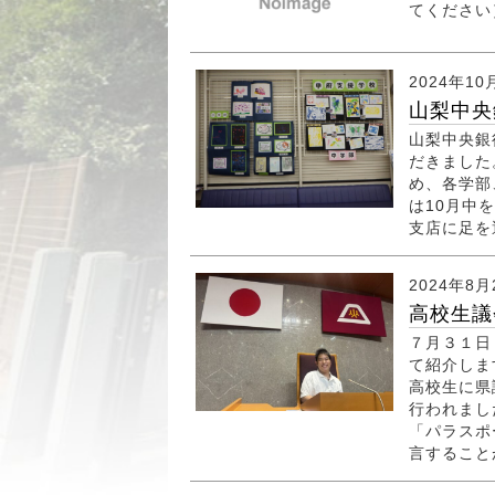
てください
2024年10
山梨中央
山梨中央銀
だきました
め、各学部
は10月中
支店に足を
2024年8月
高校生議
７月３１日
て紹介しま
高校生に県
行われまし
「パラスポ
言すること