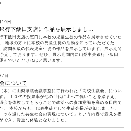
）
月10日
銀行下飯田支店に作品を展示しまし...
行下飯田支店の窓口に本校の児童生徒の作品を展示させていた
。 地域の方々に本校の児童生徒の活動を知っていただくた
、訪問学級の代表児童生徒の作品を展示しています。展示期間
を予定しております。ぜひ、展示期間内に山梨中央銀行下飯田
運んでいただければと思います。
27日
会について
（木）に山梨県議会議事堂にて行われた「高校生議会」につい
す。 １０代の投票率が他の世代に比べて低いことを踏まえ、
議会を体験してもらうことで政治への参加意識を高める目的で
た。 本校からも、代表生徒として生徒会長が参加しました。
ーツを通した共生社会の実現について」という内容で意見を提
ができ、貴重な体験となりました。