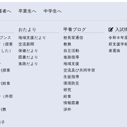
護者へ
卒業生へ
中学生へ
援
おたより
甲養ブログ
入試
ープンス
地域支援だより
校長室通信
令和８年
て（授業
交流新聞
教務
府支援学
ました）
保健だより
自立活動
者選抜
図書だより
進路指導
介
進路だより
地域支援
(授業
交流及び共同学習
生徒指導
(給食
環境防災
研究
介（外部
給食
情報図書
(教
渉外
様子