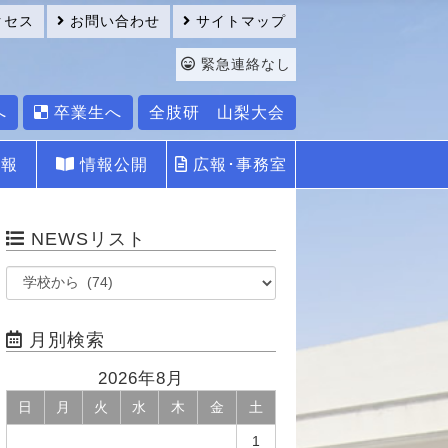
クセス
お問い合わせ
サイトマップ
緊急連絡なし
へ
卒業生へ
全肢研 山梨大会
報
情報公開
広報･事務室
NEWSリスト
月別検索
2026年8月
日
月
火
水
木
金
土
1