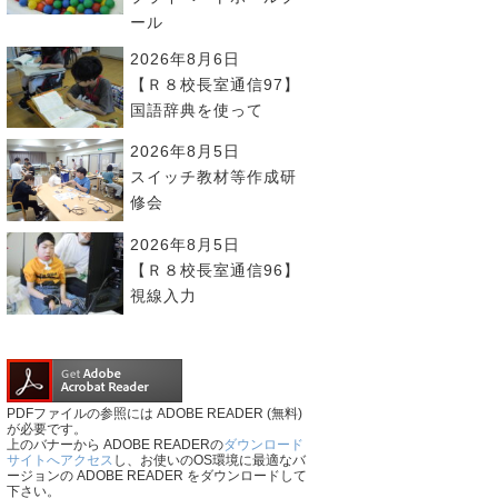
ール
2026年8月6日
【Ｒ８校長室通信97】
国語辞典を使って
2026年8月5日
スイッチ教材等作成研
修会
2026年8月5日
【Ｒ８校長室通信96】
視線入力
PDFファイルの参照には ADOBE READER (無料)
が必要です。
上のバナーから ADOBE READERの
ダウンロード
サイトへアクセス
し、お使いのOS環境に最適なバ
ージョンの ADOBE READER をダウンロードして
下さい。