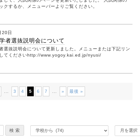
ックするか、メニューバーよりご覧ください。
月20日
学者選抜説明会について
者選抜説明会について更新しました。メニューまたは下記リン
ださいhttp://www.yogoy.kai.ed.jp/nyusi/
...
3
4
5
6
7
...
»
最後 »