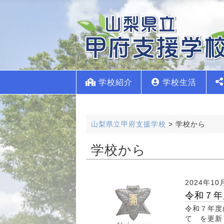
学校紹介
学校生活
山梨県立甲府支援学校
>
学校から
学校から
2024年10
令和７年
令和７年度
て を更新