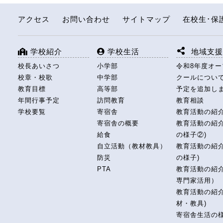
アクセス
お問い合わせ
サイトマップ
在校生･保
学校紹介
学校生活
地域支
校長あいさつ
小学部
令和8年度オ
校章・校歌
中学部
クールについ
教育目標
高等部
予定を追加し
年間行事予定
訪問教育
教育相談
学校要覧
寄宿舎
教育活動の紹
寄宿舎の概要
教育活動の紹介
給食
の様子②)
自立活動（教材教具）
教育活動の紹介
防災
の様子)
PTA
教育活動の紹
専門家活用）
教育活動の紹介
材・教具)
寄宿舎生活の