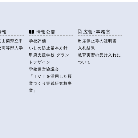
情報
情報公開
広報･事務室
度山梨県立甲
学校評価
出席停止等の証明書
校高等部入学
いじめ防止基本方針
入札結果
甲府支援学校 グラン
教育実習の受け入れに
ドデザイン
ついて
学校運営協議会
「ＩＣＴを活用した授
業づくり実践研究校事
業」