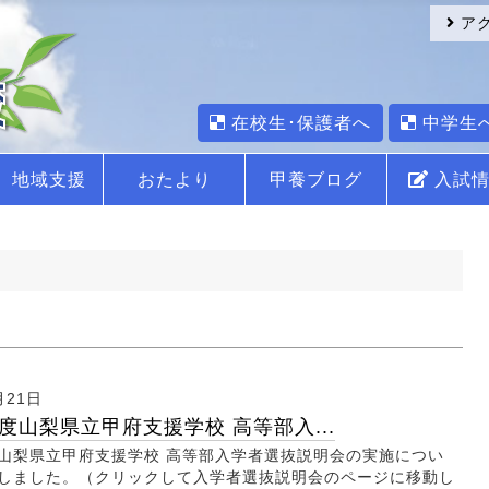
ア
在校生･保護者へ
中学生
地域支援
おたより
甲養ブログ
入試情
月21日
度山梨県立甲府支援学校 高等部入...
山梨県立甲府支援学校 高等部入学者選抜説明会の実施につい
しました。（クリックして入学者選抜説明会のページに移動し