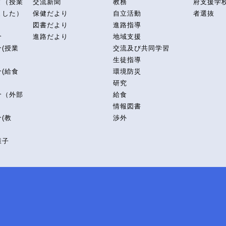
て（授業
交流新聞
教務
府支援学
ました）
保健だより
自立活動
者選抜
図書だより
進路指導
介
進路だより
地域支援
(授業
交流及び共同学習
生徒指導
(給食
環境防災
研究
介（外部
給食
情報図書
(教
渉外
様子