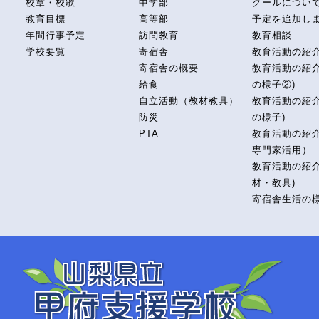
校章・校歌
中学部
クールについ
教育目標
高等部
予定を追加し
年間行事予定
訪問教育
教育相談
学校要覧
寄宿舎
教育活動の紹
寄宿舎の概要
教育活動の紹介
給食
の様子②)
自立活動（教材教具）
教育活動の紹介
防災
の様子)
PTA
教育活動の紹
専門家活用）
教育活動の紹介
材・教具)
寄宿舎生活の