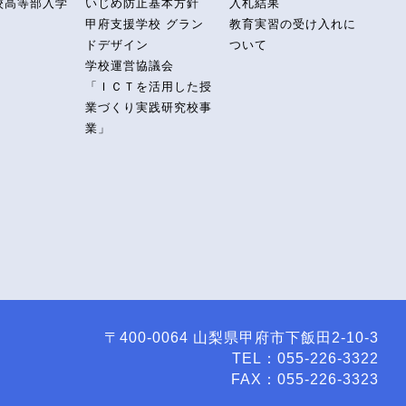
校高等部入学
いじめ防止基本方針
入札結果
甲府支援学校 グラン
教育実習の受け入れに
ドデザイン
ついて
学校運営協議会
「ＩＣＴを活用した授
業づくり実践研究校事
業」
〒400-0064 山梨県甲府市下飯田2-10-3
TEL：055-226-3322
FAX：055-226-3323