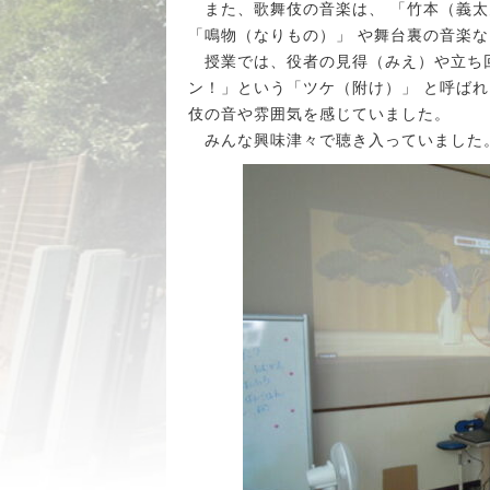
また、歌舞伎の音楽は、 「竹本（義太
「鳴物（なりもの）」 や舞台裏の音楽
授業では、役者の見得（みえ）や立ち回
ン！」という「ツケ（附け）」 と呼ば
伎の音や雰囲気を感じていました。
みんな興味津々で聴き入っていました