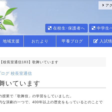
ア
在校生･保護者へ
中学生
地域支援
おたより
甲養ブログ
入試情
【校長室通信183】歌舞いています
ブログ
校長室通信
歌舞いています
の授業で「歌舞伎」の学習をしていました。
な演劇の一つで、400年以上の歴史をもっているとのことで