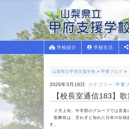
学校紹介
学校生活
山梨県立甲府支援学校
>
甲養ブログ
>
2026年3月18日
カテゴリー:
甲養
【校長室通信183】
２月上旬、中学部のグループでは音楽
歌舞伎は、言わずと知れた日本の伝統的
す。