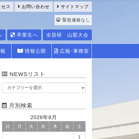
クセス
お問い合わせ
サイトマップ
緊急連絡なし
へ
卒業生へ
全肢研 山梨大会
報
情報公開
広報･事務室
NEWSリスト
月別検索
2026年8月
日
月
火
水
木
金
土
1