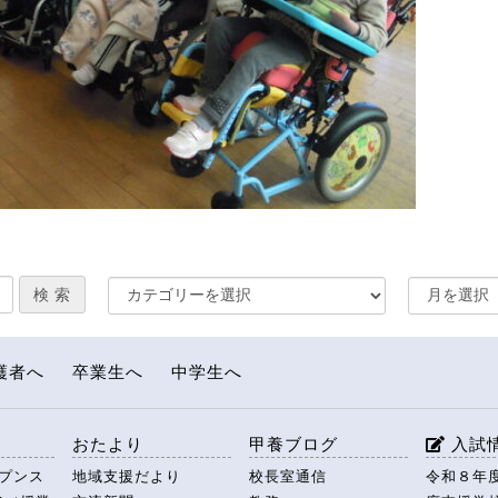
護者へ
卒業生へ
中学生へ
援
おたより
甲養ブログ
入試
ープンス
地域支援だより
校長室通信
令和８年