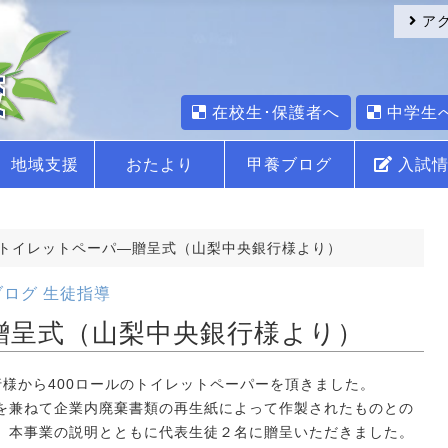
ア
在校生･保護者へ
中学生
地域支援
おたより
甲養ブログ
入試情
トイレットペーパ―贈呈式（山梨中央銀行様より）
ブログ
生徒指導
贈呈式（山梨中央銀行様より）
様から400ロールのトイレットペーパーを頂きました。
兼ねて企業内廃棄書類の再生紙によって作製されたものとの
、本事業の説明とともに代表生徒２名に贈呈いただきました。