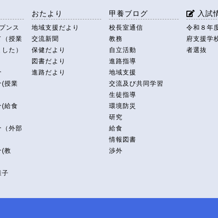
援
おたより
甲養ブログ
入試
ープンス
地域支援だより
校長室通信
令和８年
て（授業
交流新聞
教務
府支援学
ました）
保健だより
自立活動
者選抜
図書だより
進路指導
介
進路だより
地域支援
(授業
交流及び共同学習
生徒指導
(給食
環境防災
研究
介（外部
給食
情報図書
(教
渉外
様子