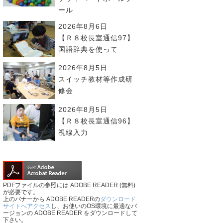
ール
2026年8月6日
【Ｒ８校長室通信97】
国語辞典を使って
2026年8月5日
スイッチ教材等作成研
修会
2026年8月5日
【Ｒ８校長室通信96】
視線入力
PDFファイルの参照には ADOBE READER (無料)
が必要です。
上のバナーから ADOBE READERの
ダウンロード
サイトへアクセス
し、お使いのOS環境に最適なバ
ージョンの ADOBE READER をダウンロードして
下さい。