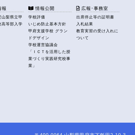
情報
情報公開
広報･事務室
度山梨県立甲
学校評価
出席停止等の証明書
校高等部入学
いじめ防止基本方針
入札結果
甲府支援学校 グラン
教育実習の受け入れに
ドデザイン
ついて
学校運営協議会
「ＩＣＴを活用した授
業づくり実践研究校事
業」