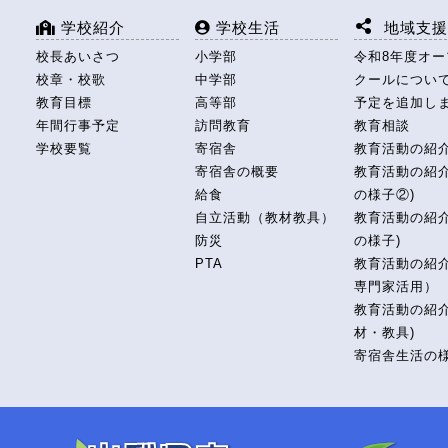
学校紹介
学校生活
地域支
校長あいさつ
小学部
令和8年度オ
校章・校歌
中学部
クールについ
教育目標
高等部
予定を追加し
年間行事予定
訪問教育
教育相談
学校要覧
寄宿舎
教育活動の紹
寄宿舎の概要
教育活動の紹介
給食
の様子②)
自立活動（教材教具）
教育活動の紹介
防災
の様子)
PTA
教育活動の紹
専門家活用）
教育活動の紹介
材・教具)
寄宿舎生活の