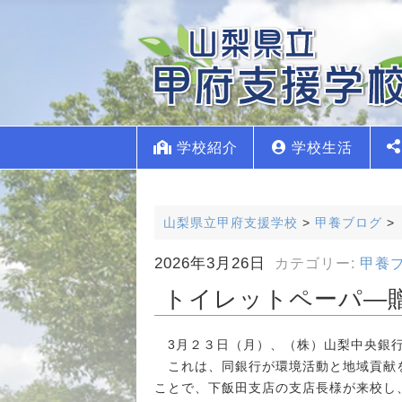
学校紹介
学校生活
山梨県立甲府支援学校
>
甲養ブログ
>
2026年3月26日
カテゴリー:
甲養
トイレットペーパ―
3月２３日（月）、（株）山梨中央銀行
これは、同銀行が環境活動と地域貢献を
ことで、下飯田支店の支店長様が来校し