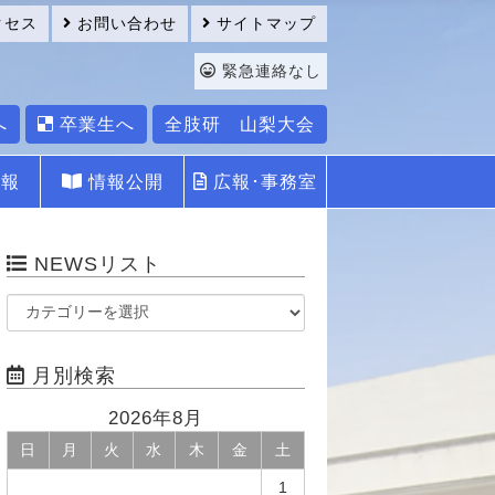
クセス
お問い合わせ
サイトマップ
緊急連絡なし
へ
卒業生へ
全肢研 山梨大会
報
情報公開
広報･事務室
NEWSリスト
月別検索
2026年8月
日
月
火
水
木
金
土
1