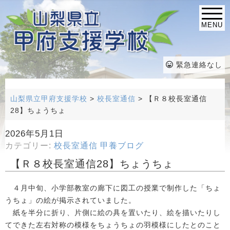
MENU
緊急連絡なし
山梨県立甲府支援学校
>
校長室通信
>
【Ｒ８校長室通信
28】ちょうちょ
2026年5月1日
カテゴリー:
校長室通信
甲養ブログ
【Ｒ８校長室通信28】ちょうちょ
４月中旬、小学部教室の廊下に図工の授業で制作した「ちょ
うちょ」の絵が掲示されていました。
紙を半分に折り、片側に絵の具を置いたり、絵を描いたりし
てできた左右対称の模様をちょうちょの羽模様にしたとのこと