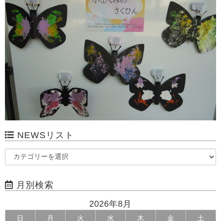
NEWSリスト
月別検索
2026年8月
日
月
火
水
木
金
土