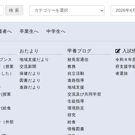
護者へ
卒業生へ
中学生へ
援
おたより
甲養ブログ
入試
ープンス
地域支援だより
校長室通信
令和８年
て（授業
交流新聞
教務
府支援学
ました）
保健だより
自立活動
者選抜
図書だより
進路指導
介
進路だより
地域支援
(授業
交流及び共同学習
生徒指導
(給食
環境防災
研究
介（外部
給食
情報図書