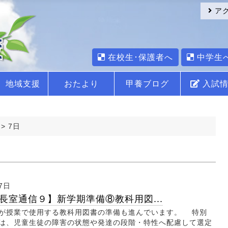
ア
在校生･保護者へ
中学生
地域支援
おたより
甲養ブログ
入試情
>
7日
7日
長室通信９】新学期準備⑧教科用図...
が授業で使用する教科用図書の準備も進んでいます。 特別
は、児童生徒の障害の状態や発達の段階・特性へ配慮して選定