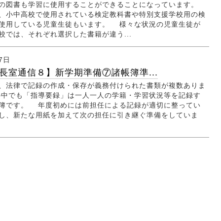
の図書も学習に使用することができることになっています。
小中高校で使用されている検定教科書や特別支援学校用の検
使用している児童生徒もいます。 様々な状況の児童生徒が
校では、それぞれ選択した書籍が違う...
7日
長室通信８】新学期準備⑦諸帳簿準...
法律で記録の作成・保存が義務付けられた書類が複数ありま
中でも「指導要録」は一人一人の学籍・学習状況等を記録す
簿です。 年度初めには前担任による記録が適切に整ってい
し、新たな用紙を加えて次の担任に引き継ぐ準備をしていま