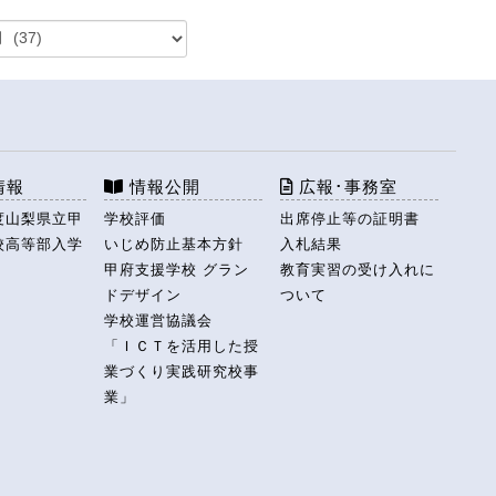
情報
情報公開
広報･事務室
度山梨県立甲
学校評価
出席停止等の証明書
校高等部入学
いじめ防止基本方針
入札結果
甲府支援学校 グラン
教育実習の受け入れに
ドデザイン
ついて
学校運営協議会
「ＩＣＴを活用した授
業づくり実践研究校事
業」