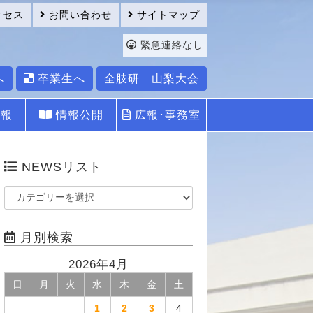
クセス
お問い合わせ
サイトマップ
緊急連絡なし
へ
卒業生へ
全肢研 山梨大会
報
情報公開
広報･事務室
NEWSリスト
月別検索
2026年4月
日
月
火
水
木
金
土
1
2
3
4