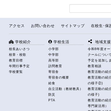
アクセス
お問い合わせ
サイトマップ
在校生･保
学校紹介
学校生活
地域支
校長あいさつ
小学部
令和8年度オ
校章・校歌
中学部
クールについ
教育目標
高等部
予定を追加し
年間行事予定
訪問教育
教育相談
学校要覧
寄宿舎
教育活動の紹
寄宿舎の概要
教育活動の紹介
給食
の様子②)
自立活動（教材教具）
教育活動の紹介
防災
の様子)
PTA
教育活動の紹
専門家活用）