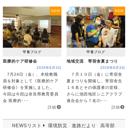
NEW
NEW
甲養ブログ
甲養ブログ
医療的ケア研修会
地域交流 寄宿舎夏まつり
2026年8月3日
2026年8月3日
7月24日（金）、本校教職
７月１０日（金）に寄宿舎
員を対象として《医療的ケア
夏まつりを開催し、寄宿舎生
研修会》を実施しました。
１６名とその保護者の皆様、
今回は今回は奈良県教育委員
さらに池田地区シニアクラブ
会 医療的･･･
連合会から７名の･･･
詳細
詳細
NEWSリスト
環境防災
進路だより
高等部