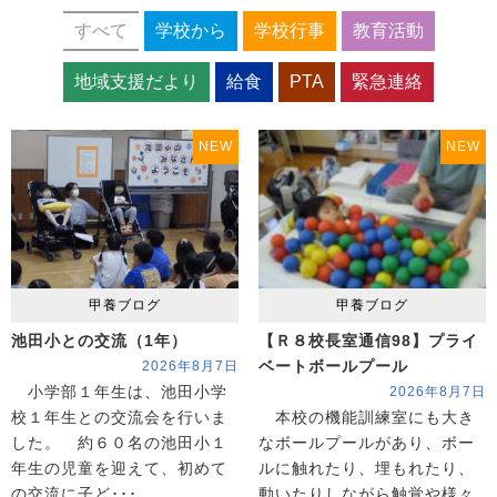
すべて
学校から
学校行事
教育活動
地域支援だより
給食
PTA
緊急連絡
NEW
NEW
甲養ブログ
甲養ブログ
池田小との交流（1年）
【Ｒ８校長室通信98】プライ
ベートボールプール
2026年8月7日
小学部１年生は、池田小学
2026年8月7日
校１年生との交流会を行いま
本校の機能訓練室にも大き
した。 約６０名の池田小１
なボールプールがあり、ボー
年生の児童を迎えて、初めて
ルに触れたり、埋もれたり、
の交流に子ど･･･
動いたりしながら触覚や様々