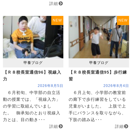
詳細
NEW
NEW
甲養ブログ
甲養ブログ
【Ｒ８校長室通信96】視線入
【Ｒ８校長室通信95】歩行練
力
習
2026年8月5日
2026年8月4日
６月初旬、中学部の自立活
６月上旬、小学部の教室前
動の授業では、「視線入力」
の廊下で歩行練習をしている
の学習に取組んでいまし
児童がいました。 上肢で上
た。 御承知のとおり視線入
手にバランスを取りながら、
力とは、目の動き･･･
下肢の踏み込･･･
詳細
詳細