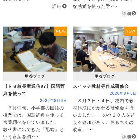
詳細
な感覚を使った学･･･
詳細
NEW
NEW
甲養ブログ
甲養ブログ
【Ｒ８校長室通信97】国語辞
スイッチ教材等作成研修会
典を使って
2026年8月5日
８月３日・４日、校内で教
2026年8月6日
６月中旬、小学部の国語の
材作成にかかわる研修会を行
授業では、国語辞典を使って
いました。 のべ２０人を超
言葉調べをしていました。
える参加があり、おもちゃの
教科書に出てきた「配給」と
改造、･･･
いう言葉を調･･･
詳細