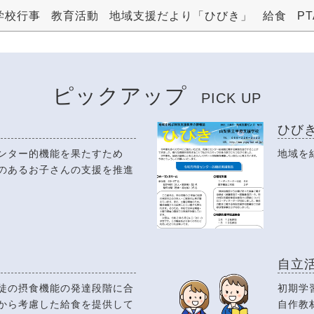
学校行事
教育活動
地域支援だより「ひびき」
給食
PT
ピックアップ
PICK UP
ひび
ンター的機能を果たすため
地域を
のあるお子さんの支援を推進
自立
徒の摂食機能の発達段階に合
初期学
から考慮した給食を提供して
自作教