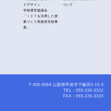
ドデザイン
ついて
学校運営協議会
「ＩＣＴを活用した授
業づくり実践研究校事
業」
〒400-0064 山梨県甲府市下飯田2-10-3
TEL：055-226-3322
FAX：055-226-3323