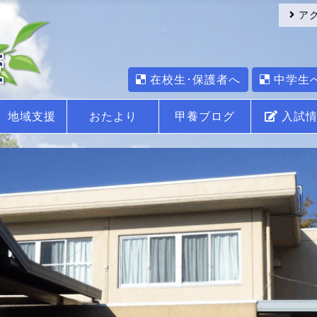
ア
在校生･保護者へ
中学生
地域支援
おたより
甲養ブログ
入試情