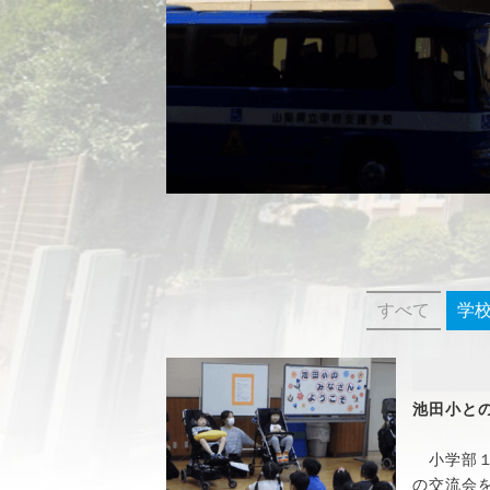
すべて
学
池田小と
小学部１
の交流会