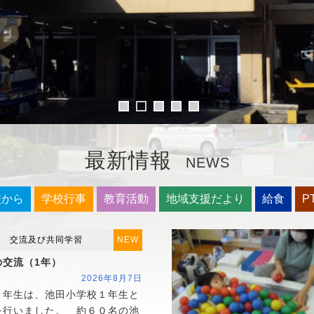
最新情報
NEWS
校から
学校行事
教育活動
地域支援だより
給食
P
交流及び共同学習
NEW
の交流（1年）
2026年8月7日
年生は、池田小学校１年生と
を行いました。 約６０名の池