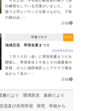
６月上旬、小学部の教室前の廊下で歩
行練習をしている児童がいました。 上
肢で上手にバランスを取りながら、下肢
の踏み込･･･
詳細
甲養ブログ
NEW
地域交流 寄宿舎夏まつり
2026年8月3日
７月１０日（金）に寄宿舎夏まつりを
開催し、寄宿舎生１６名とその保護者の
皆様、さらに池田地区シニアクラブ連合
会から７名の･･･
詳細
図書だより
環境防災
進路だより
交流及び共同学習
研究
学校から