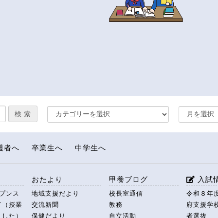
護者へ
卒業生へ
中学生へ
援
おたより
甲養ブログ
入試
ープンス
地域支援だより
校長室通信
令和８年
て（授業
交流新聞
教務
府支援学
ました）
保健だより
自立活動
者選抜