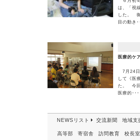
６月初旬
は、「視
した。 
目の動き･
医療的ケ
7月24
して《医
た。 今
医療的･･･
NEWSリスト
交流新聞
地域支
高等部
寄宿舎
訪問教育
校長