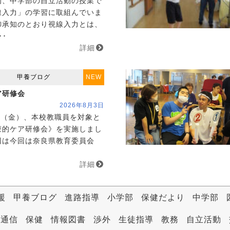
、中学部の自立活動の授業で
線入力」の学習に取組んでいま
御承知のとおり視線入力とは、
･･
詳細
甲養ブログ
NEW
ア研修会
2026年8月3日
日（金）、本校教職員を対象と
療的ケア研修会》を実施しまし
回は今回は奈良県教育委員会
詳細
援
甲養ブログ
進路指導
小学部
保健だより
中学部
室通信
保健
情報図書
渉外
生徒指導
教務
自立活動