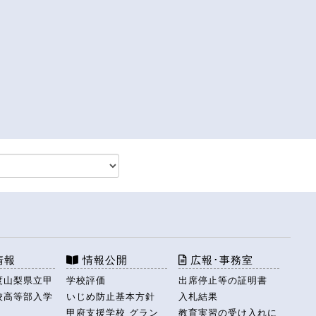
情報
情報公開
広報･事務室
度山梨県立甲
学校評価
出席停止等の証明書
校高等部入学
いじめ防止基本方針
入札結果
甲府支援学校 グラン
教育実習の受け入れに