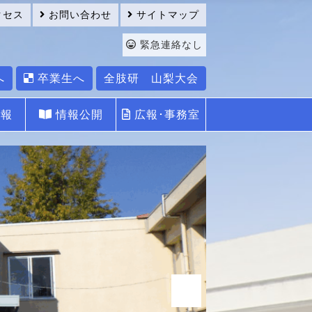
クセス
お問い合わせ
サイトマップ
緊急連絡なし
へ
卒業生へ
全肢研 山梨大会
報
情報公開
広報･事務室