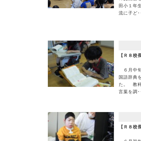
田小１年
流に子ど･
【Ｒ８校
６月中旬
国語辞典
た。 教
言葉を調･
【Ｒ８校長