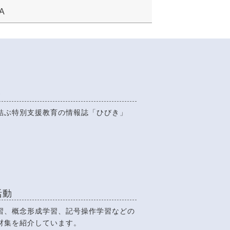
A
き
結ぶ特別支援教育の情報誌「ひびき」
活動
習、概念形成学習、記号操作学習などの
材集を紹介しています。