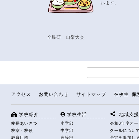
います。
全肢研 山梨大会
アクセス
お問い合わせ
サイトマップ
在校生･保
学校紹介
学校生活
地域支
校長あいさつ
小学部
令和8年度オ
校章・校歌
中学部
クールについ
教育目標
高等部
予定を追加し