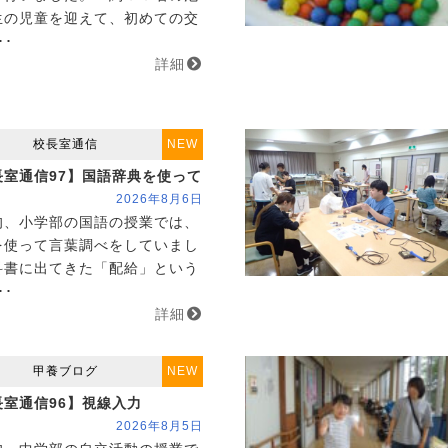
生の児童を迎えて、初めての交
･･
詳細
校長室通信
NEW
長室通信97】国語辞典を使って
2026年8月6日
、小学部の国語の授業では、
を使って言葉調べをしていまし
科書に出てきた「配給」という
･･
詳細
甲養ブログ
NEW
室通信96】視線入力
2026年8月5日