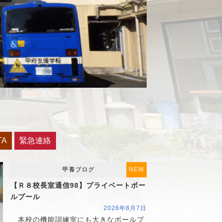
TA
緊急連絡
甲養ブログ
NEW
【Ｒ８校長室通信98】プライベートボー
ルプール
2026年8月7日
本校の機能訓練室にも大きなボールプ