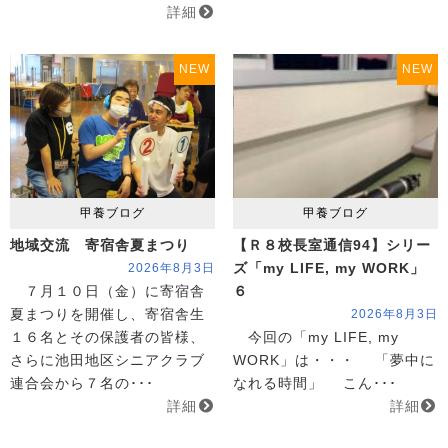
詳細
NEW
NEW
甲養ブログ
甲養ブログ
地域交流 寄宿舎夏まつり
【Ｒ８校長室通信94】シリー
ズ「my LIFE, my WORK」
2026年8月3日
７月１０日（金）に寄宿舎
６
夏まつりを開催し、寄宿舎生
2026年8月3日
１６名とその保護者の皆様、
今回の「my LIFE, my
さらに池田地区シニアクラブ
WORK」は・・・ 「夢中に
連合会から７名の･･･
なれる時間」 こん･･･
詳細
詳細