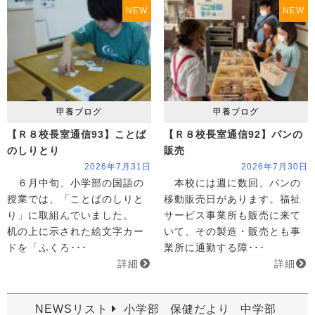
NEW
NEW
甲養ブログ
甲養ブログ
【Ｒ８校長室通信93】ことば
【Ｒ８校長室通信92】パンの
のしりとり
販売
2026年7月31日
2026年7月30日
６月中旬、小学部の国語の
本校には週に数回、パンの
授業では、「ことばのしりと
移動販売日があります。福祉
り」に取組んでいました。
サービス事業所も販売に来て
机の上に示された絵文字カー
いて、その製造・販売とも事
ドを「ふくろ･･･
業所に通勤する障･･･
詳細
詳細
NEWSリスト
小学部
保健だより
中学部