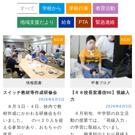
すべて
学校から
学校行事
教育活動
地域支援だより
給食
PTA
緊急連絡
NEW
NEW
情報図書
甲養ブログ
スイッチ教材等作成研修会
【Ｒ８校長室通信96】視線入
力
2026年8月5日
８月３日・４日、校内で教
2026年8月5日
材作成にかかわる研修会を行
６月初旬、中学部の自立活
いました。 のべ２０人を超
動の授業では、「視線入力」
える参加があり、おもちゃの
の学習に取組んでいまし
改造、･･･
た。 御承知のとおり視線入