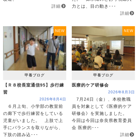
詳細
力とは、目の動き･･･
詳細
NEW
NEW
甲養ブログ
甲養ブログ
【Ｒ８校長室通信95】歩行練
医療的ケア研修会
習
2026年8月3日
7月24日（金）、本校教職
2026年8月4日
６月上旬、小学部の教室前
員を対象として《医療的ケア
の廊下で歩行練習をしている
研修会》を実施しました。
児童がいました。 上肢で上
今回は今回は奈良県教育委員
手にバランスを取りながら、
会 医療的･･･
下肢の踏み込･･･
詳細